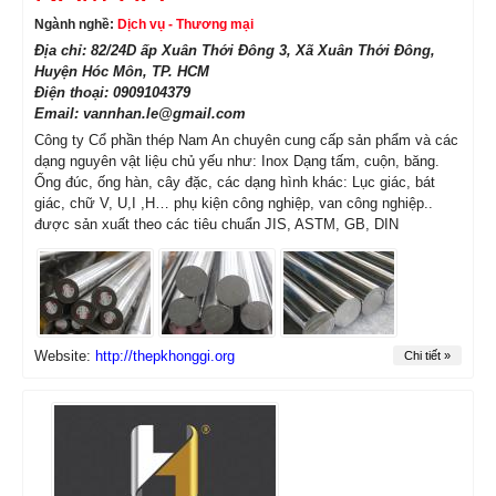
Ngành nghề:
Dịch vụ - Thương mại
Địa chỉ: 82/24D ấp Xuân Thới Đông 3, Xã Xuân Thới Đông,
Huyện Hóc Môn, TP. HCM
Điện thoại: 0909104379
Email: vannhan.le@gmail.com
Công ty Cổ phần thép Nam An chuyên cung cấp sản phẩm và các
dạng nguyên vật liệu chủ yếu như: Inox Dạng tấm, cuộn, băng.
Ống đúc, ống hàn, cây đặc, các dạng hình khác: Lục giác, bát
giác, chữ V, U,I ,H… phụ kiện công nghiệp, van công nghiệp..
được sản xuất theo các tiêu chuẩn JIS, ASTM, GB, DIN
Website:
http://thepkhonggi.org
Chi tiết »