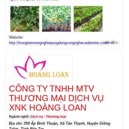
Website:
http://trungtamnongnghiepungdungcongnghecaobentre.com/
Chi tiết »
CÔNG TY TNHH MTV
THƯƠNG MẠI DỊCH VỤ
XNK HOÀNG LOAN
Ngành nghề:
Dịch vụ - Thương mại
Địa chỉ: 359 Ấp Bình Thuận, Xã Tân Thạnh, Huyện Giồng
Trôm, Tỉnh Bến Tre