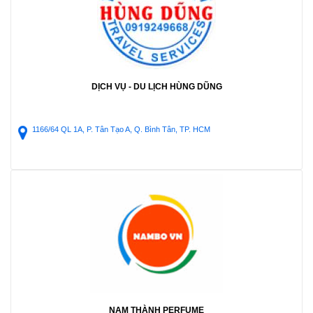
DỊCH VỤ - DU LỊCH HÙNG DŨNG
1166/64 QL 1A, P. Tân Tạo A, Q. Bình Tân, TP. HCM
NAM THÀNH PERFUME