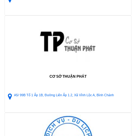
CƠ SỞ THUẬN PHÁT
A5/ 99B Tổ 1 Ấp 1B, Đường Liên Ấp 1.2, Xã Vĩnh Lộc A, Bình Chánh