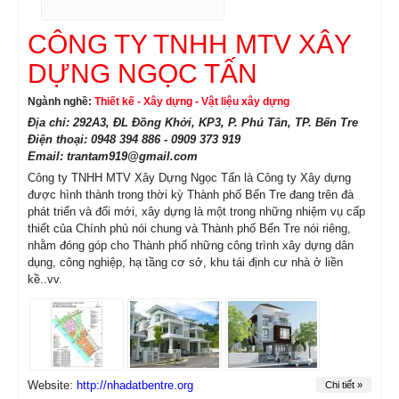
CÔNG TY TNHH MTV XÂY
DỰNG NGỌC TẤN
Ngành nghề:
Thiết kế - Xây dựng - Vật liệu xây dựng
Địa chỉ: 292A3, ĐL Đồng Khởi, KP3, P. Phú Tân, TP. Bến Tre
Điện thoại: 0948 394 886 - 0909 373 919
Email: trantam919@gmail.com
Công ty TNHH MTV Xây Dựng Ngọc Tấn là Công ty Xây dựng
được hình thành trong thời kỳ Thành phố Bến Tre đang trên đà
phát triển và đổi mới, xây dựng là một trong những nhiệm vụ cấp
thiết của Chính phủ nói chung và Thành phố Bến Tre nói riêng,
nhằm đóng góp cho Thành phố những công trình xây dựng dân
dụng, công nghiệp, hạ tầng cơ sở, khu tái định cư nhà ở liền
kề..vv.
Website:
http://nhadatbentre.org
Chi tiết »