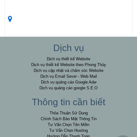
Dịch vụ
Dịch vụ thiết kế Website
Dịch vụ thiết kế Website theo Phong Thủy
Dịch vụ cập nhật và chăm sóc Website
Dịch vụ Email Sever - Web Mail
Dịch vụ quảng cáo Google Adw
Dịch vụ quảng cáo google S.E.O
Thông tin cần biết
Thỏa Thuận Sử Dụng
Chính Sách Bảo Mật Thông Tin
Tư Vấn Chọn Tên Miền
Tư Vấn Chọn Hosting
Hướng Dẫn Thanh Toán