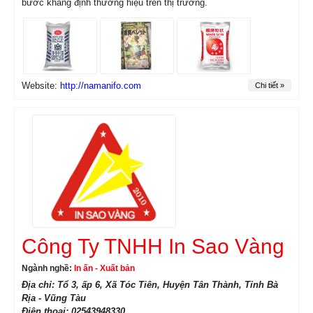
bước khẳng định thương hiệu trên thị trường.
Website:
http://namanifo.com
Chi tiết »
Công Ty TNHH In Sao Vàng
Ngành nghề:
In ấn - Xuất bản
Địa chỉ: Tổ 3, ấp 6, Xã Tóc Tiên, Huyện Tân Thành, Tỉnh Bà
Rịa - Vũng Tàu
Điện thoại: 02543948330