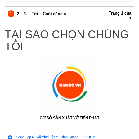
Trang 1 của
1
2
3
Tới
Cuối cùng »
3
TẠI SAO CHỌN CHÚNG
TÔI
CƠ SỞ SẢN XUẤT VỚ TIẾN PHÁT
F9/9/2 - Ấp 6 - Xã Vĩnh Lộc A - Bình Chánh - TP. HCM