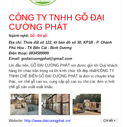
CÔNG TY TNHH GỖ ĐẠI
CƯỜNG PHÁT
Ngành nghề:
Gỗ - Đồ gỗ
Địa chỉ: Thửa đất số 122, tờ bản đồ số 30, KP1B - P. Chánh
Phú Hòa - TX Bến Cát - Bình Dương
Điện thoại: 0834589999
Email: godaicuongphat@gmail.com
Lời đầu tiên, GỖ ĐẠI CƯỜNG PHÁT xin được gửi tới Quý khách
hàng lời chào trân trọng và lời kính chúc tốt đẹp nhất!CÔNG TY
TNHH CHẾ BIẾN GỖ ĐẠI CƯỜNG PHÁT là đơn vị chuyên khai
thác, sơ chế gỗ cao su, cung cấp gỗ cao su cho các đơn vị tinh
chế gỗ sản xuất-xuất khẩu.
Website:
http://www.daicuongphat.vn/
Chi tiết »