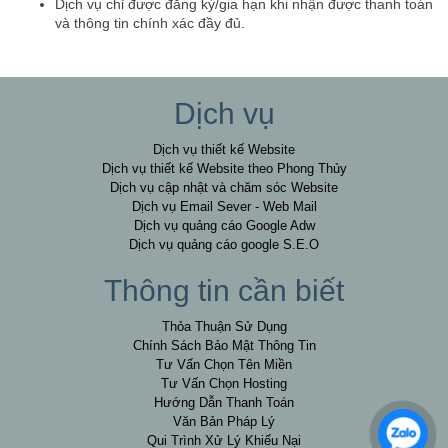
Dịch vụ chỉ được đăng ký/gia hạn khi nhận được thanh toán
và thông tin chính xác đầy đủ.
Dịch vụ
Dịch vụ thiết kế Website
Dịch vụ thiết kế Website theo Phong Thủy
Dịch vụ cập nhật và chăm sóc Website
Dịch vụ Email Sever - Web Mail
Dịch vụ quảng cáo Google Adw
Dịch vụ quảng cáo google S.E.O
Thông tin cần biết
Thỏa Thuận Sử Dụng
Chính Sách Bảo Mật Thông Tin
Tư Vấn Chọn Tên Miền
Tư Vấn Chọn Hosting
Hướng Dẫn Thanh Toán
Văn Bản Pháp Lý
Qui Trình Xử Lý Khiếu Nại