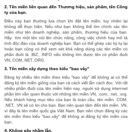
2. Tên miền liên quan đến Thương hiệu, sản phẩm, tên Công
ty của bạn.
Điều này bạn thường lựa chọn khi đặt tên miền, tuy nhiên lại
không dễ thực hiện. Nếu như bạn không thể tìm chính xác tên
miền như tên doanh nghiệp, sản phẩm, thương hiệu của bạn.
Hãy tìm một tên nói lên chức năng, công việc chính hay mô tả
tính độc đáo của doanh nghiệp bạn. Bạn có thể ghép các ký tự lại
hoặc bạn cũng có thể xem xét khả năng dùng các tên miền có
phần đuôi là .BIZ, .INFO nếu không tìm được tên có phần đuôi
VN,.COM,.NET.,ORG.
3. Tên miền xây dựng theo kiểu "bao vây"
Ðăng ký nhiều tên miền theo kiểu "bao vây" để không ai có thể
đăng ký tên miền giống của bạn cả cách viết lẫn cách đọc. Với rất
nhiều phần đuôi của tên miền hiện nay, nguời sử dụng interrnet
phần lớn vẫn quen thuộc với những tên miền VN, .com, .net, .org.
Nếu khách hàng mục tiêu của bạn là toàn cầu, tên miền .COM,
.NET, .VN sẽ có lợi cho bạn. Bạn nên quan tâm đến tên miền .VN,
vì đây là tên miền quốc gia Việt Nam. Bạn nên chọn đăng ký các
tên miền theo kiểu "bao vây" để không ai đăng ký tên miền của
bạn.
4. Không gây nhầm lẫn.