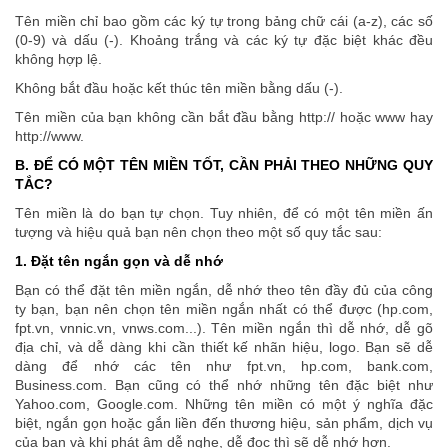
Tên miền chỉ bao gồm các ký tự trong bảng chữ cái (a-z), các số
(0-9) và dấu (-). Khoảng trắng và các ký tự đặc biệt khác đều
không hợp lệ.
Không bắt đầu hoặc kết thúc tên miền bằng dấu (-).
Tên miền của bạn không cần bắt đầu bằng http:// hoặc www hay
http://www.
B. ĐỂ CÓ MỘT TÊN MIỀN TỐT, CẦN PHẢI THEO NHỮNG QUY
TẮC?
Tên miền là do bạn tự chọn. Tuy nhiên, để có một tên miền ấn
tượng và hiệu quả bạn nên chọn theo một số quy tắc sau:
1. Đặt tên ngắn gọn và dễ nhớ
Bạn có thể đặt tên miền ngắn, dễ nhớ theo tên đầy đủ của công
ty bạn, bạn nên chọn tên miền ngắn nhất có thể được (hp.com,
fpt.vn, vnnic.vn, vnws.com...). Tên miền ngắn thì dễ nhớ, dễ gõ
địa chỉ, và dễ dàng khi cần thiết kế nhãn hiệu, logo. Bạn sẽ dễ
dàng để nhớ các tên như fpt.vn, hp.com, bank.com,
Business.com. Bạn cũng có thể nhớ những tên đặc biệt như
Yahoo.com, Google.com. Những tên miền có một ý nghĩa đặc
biệt, ngắn gọn hoặc gắn liền đến thương hiệu, sản phẩm, dịch vụ
của bạn và khi phát âm dễ nghe, dễ đọc thì sẽ dễ nhớ hơn.