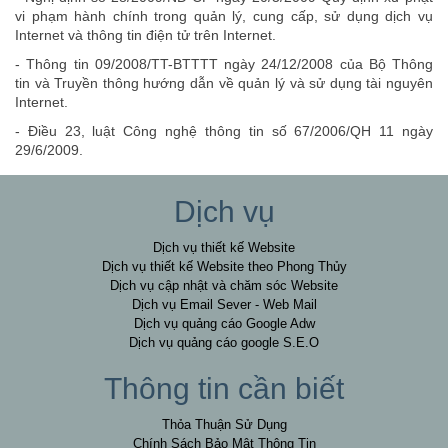
vi phạm hành chính trong quản lý, cung cấp, sử dụng dịch vụ
Internet và thông tin điện tử trên Internet.
- Thông tin 09/2008/TT-BTTTT ngày 24/12/2008 của Bộ Thông
tin và Truyền thông hướng dẫn về quản lý và sử dụng tài nguyên
Internet.
- Điều 23, luật Công nghệ thông tin số 67/2006/QH 11 ngày
29/6/2009.
Dịch vụ
Dịch vụ thiết kế Website
Dịch vụ thiết kế Website theo Phong Thủy
Dịch vụ cập nhật và chăm sóc Website
Dịch vụ Email Sever - Web Mail
Dịch vụ quảng cáo Google Adw
Dịch vụ quảng cáo google S.E.O
Thông tin cần biết
Thỏa Thuận Sử Dụng
Chính Sách Bảo Mật Thông Tin