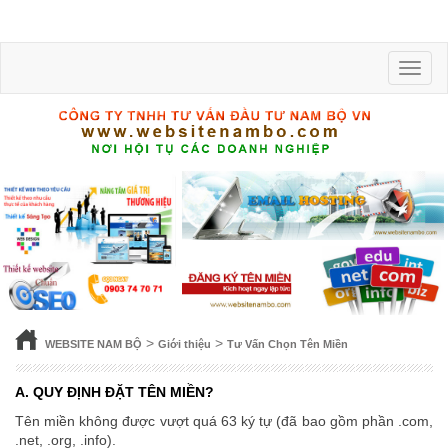
Toggle
naviga
>
>
WEBSITE NAM BỘ
Giới thiệu
Tư Vấn Chọn Tên Miền
A. QUY ĐỊNH ĐẶT TÊN MIỀN?
Tên miền không được vượt quá 63 ký tự (đã bao gồm phần .com,
.net, .org, .info).