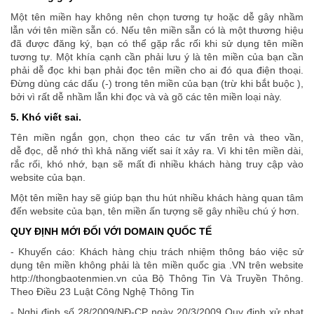
Một tên miền hay không nên chọn tương tự hoặc dễ gây nhầm
lẫn với tên miền sẵn có. Nếu tên miền sẵn có là một thương hiệu
đã được đăng ký, bạn có thể gặp rắc rối khi sử dụng tên miền
tương tự. Một khía cạnh cần phải lưu ý là tên miền của bạn cần
phải dễ đọc khi bạn phải đọc tên miền cho ai đó qua điện thoại.
Đừng dùng các dấu (-) trong tên miền của bạn (trừ khi bắt buộc ),
bởi vì rất dễ nhầm lẫn khi đọc và và gõ các tên miền loại này.
5. Khó viết sai.
Tên miền ngắn gọn, chọn theo các tư vấn trên và theo vần,
dễ đọc, dễ nhớ thì khả năng viết sai ít xảy ra. Vì khi tên miền dài,
rắc rối, khó nhớ, bạn sẽ mất đi nhiều khách hàng truy cập vào
website của bạn.
Một tên miền hay sẽ giúp bạn thu hút nhiều khách hàng quan tâm
đến website của bạn, tên miền ấn tượng sẽ gây nhiều chú ý hơn.
QUY ĐỊNH MỚI ĐỐI VỚI DOMAIN QUỐC TẾ
- Khuyến cáo: Khách hàng chịu trách nhiệm thông báo việc sử
dụng tên miền không phải là tên miền quốc gia .VN trên website
http://thongbaotenmien.vn của Bộ Thông Tin Và Truyền Thông.
Theo Điều 23 Luật Công Nghệ Thông Tin
- Nghị định số 28/2009/NĐ-CP ngày 20/3/2009 Quy định xử phạt